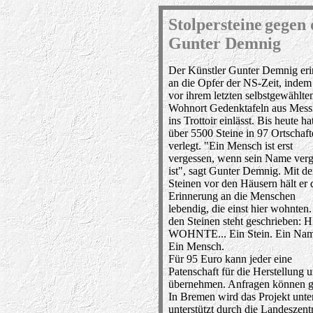
Stolpersteine
gegen 
Gunter Demnig
Der Künstler Gunter Demnig eri
an die Opfer der NS-Zeit, indem
vor ihrem letzten selbstgewählte
Wohnort Gedenktafeln aus Mess
ins Trottoir einlässt. Bis heute ha
über 5500 Steine in 97 Ortschaft
verlegt. "Ein Mensch ist erst
vergessen, wenn sein Name verg
ist", sagt Gunter Demnig. Mit d
Steinen vor den Häusern hält er 
Erinnerung an die Menschen
lebendig, die einst hier wohnten
den Steinen steht geschrieben: 
WOHNTE... Ein Stein. Ein Nam
Ein Mensch.
Für 95 Euro kann jeder eine
Patenschaft für die Herstellu
übernehmen. Anfragen können ge
In Bremen wird das Projekt unte
unterstützt durch die Landeszent