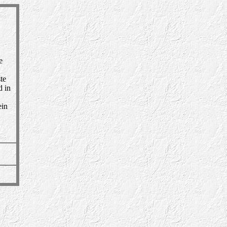
e
te
d in
ein