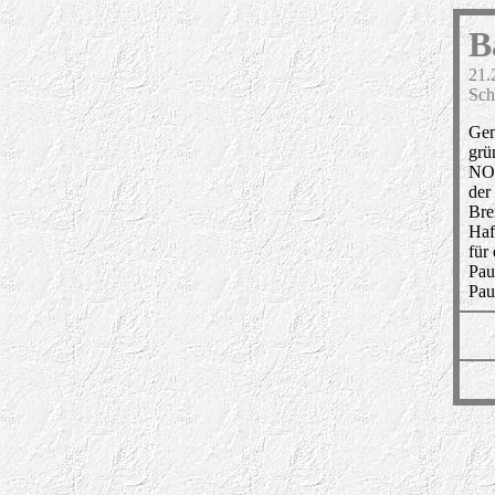
B
21.
Sch
Gem
grü
NOR
der
Bre
Haf
für
Pau
Pau