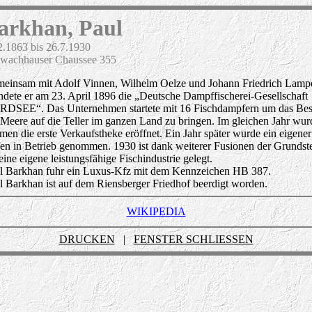
arkhan, Paul
2.1863 bis 26.7.1930
wachhauser Chaussee 355
einsam mit Adolf Vinnen, Wilhelm Oelze und Johann Friedrich Lamp
ndete er am 23. April 1896 die „Deutsche Dampffischerei-Gesellschaft
DSEE“. Das Unternehmen startete mit 16 Fischdampfern um das Bes
 Meere auf die Teller im ganzen Land zu bringen. Im gleichen Jahr wur
men die erste Verkaufstheke eröffnet. Ein Jahr später wurde ein eigener
en in Betrieb genommen. 1930 ist dank weiterer Fusionen der Grundst
 eine eigene leistungsfähige Fischindustrie gelegt.
l Barkhan fuhr ein Luxus-Kfz mit dem Kennzeichen HB 387.
l Barkhan ist auf dem Riensberger Friedhof beerdigt worden.
WIKIPEDIA
DRUCKEN
|
FENSTER SCHLIESSEN