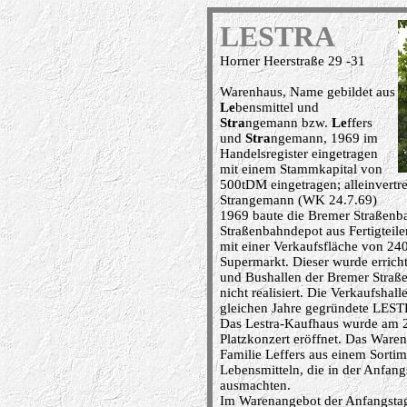
LESTRA
Horner Heerstraße 29 -31
Warenhaus, Name gebildet aus
Le
bensmittel und
Stra
ngemann bzw.
Le
ffers
und
Stra
ngemann, 1969 im
Handelsregister eingetragen
mit einem Stammkapital von
500tDM eingetragen; alleinvertre
Strangemann (WK 24.7.69)
1969 baute die Bremer Straßen
Straßenbahndepot aus Fertigteil
mit einer Verkaufsfläche von 240
Supermarkt. Dieser wurde errich
und Bushallen der Bremer Straß
nicht realisiert. Die Verkaufsha
gleichen Jahre gegründete LES
Das Lestra-Kaufhaus wurde am 
Platzkonzert eröffnet. Das Waren
Familie Leffers aus einem Sortim
Lebensmitteln, die in der Anfang
ausmachten.
Im Warenangebot der Anfangstag