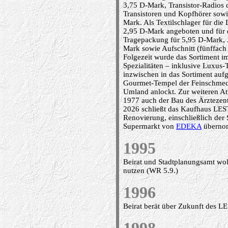
3,75 D-Mark, Transistor-Radios d
Transistoren und Kopfhörer sowi
Mark. Als Textilschlager für die
2,95 D-Mark angeboten und für d
Tragepackung für 5,95 D-Mark, J
Mark sowie Aufschnitt (fünffach 
Folgezeit wurde das Sortiment i
Spezialitäten – inklusive Luxus-T
inzwischen in das Sortiment a
Gourmet-Tempel der Feinschmec
Umland anlockt. Zur weiteren Att
1977 auch der Bau des Ärztezent
2026 schließt das Kaufhaus LES
Renovierung, einschließlich der 
Supermarkt von
EDEKA
übernom
1995
Beirat und Stadtplanungsamt wo
nutzen (WR 5.9.)
1996
Beirat berät über Zukunft des L